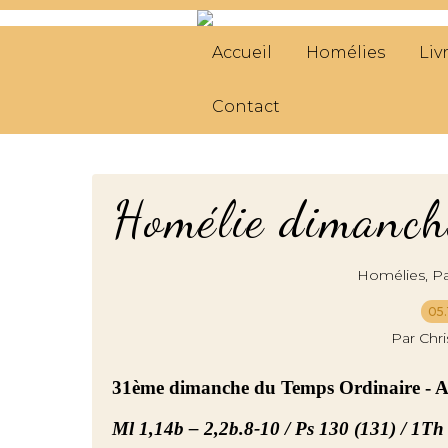
Accueil
Homélies
Liv
Contact
Homélie dimanc
,
Homélies
Pa
05.
Par Chr
31ème dimanche du Temps Ordinaire - 
Ml 1,14b – 2,2b.8-10 / Ps 130 (131) / 1Th