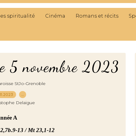
res spiritualité
Cinéma
Romans et récits
Sp
he 5 novembre 2023
roisse StJo-Grenoble
11.2023
…
istophe Delaigue
Année A
 2,7b.9-13 / Mt 23,1-12