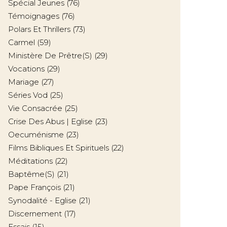
Spécial Jeunes
(76)
Témoignages
(76)
Polars Et Thrillers
(73)
Carmel
(59)
Ministère De Prêtre(s)
(29)
Vocations
(29)
Mariage
(27)
Séries Vod
(25)
Vie Consacrée
(25)
Crise Des Abus | Eglise
(23)
Oecuménisme
(23)
Films Bibliques Et Spirituels
(22)
Méditations
(22)
Baptême(s)
(21)
Pape François
(21)
Synodalité - Eglise
(21)
Discernement
(17)
Essais
(15)