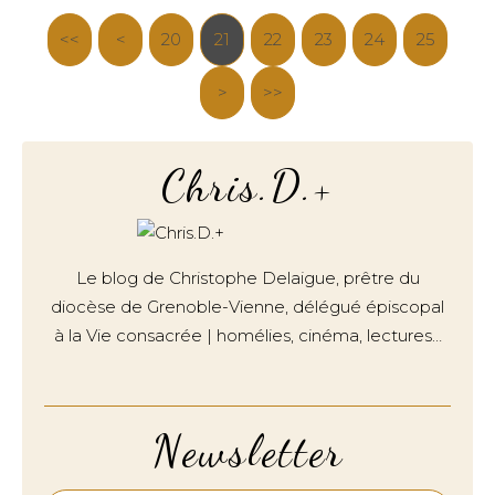
<<
<
20
10
21
22
23
24
25
>
>>
Chris.D.+
Le blog de Christophe Delaigue, prêtre du
diocèse de Grenoble-Vienne, délégué épiscopal
à la Vie consacrée | homélies, cinéma, lectures…
Newsletter