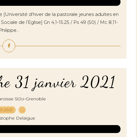
Université d’hiver de la pastorale jeunes adultes en
ociale de l’Eglise] Gn 4,1-15.25 / Ps 49 (50) / Mc 8,11-
ilippe...
he 31 janvier 2021
roisse StJo-Grenoble
01.2021
…
istophe Delaigue