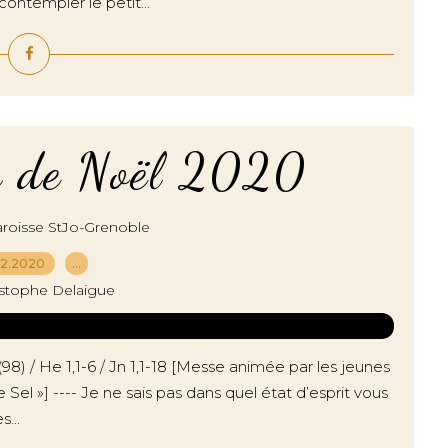
ntempler le petit...
r de Noël 2020
roisse StJo-Grenoble
12.2020
…
istophe Delaigue
98) / He 1,1-6 / Jn 1,1-18 [Messe animée par les jeunes
Sel »] ---- Je ne sais pas dans quel état d’esprit vous
...