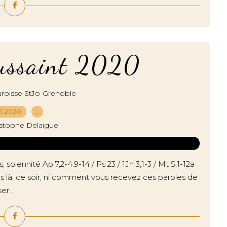
oussaint 2020
roisse StJo-Grenoble
11.2020
…
istophe Delaigue
olennité Ap 7,2-4.9-14 / Ps 23 / 1Jn 3,1-3 / Mt 5,1-12a
es là, ce soir, ni comment vous recevez ces paroles de
r...