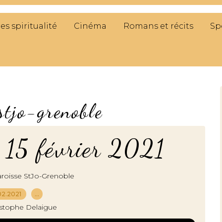
res spiritualité
Cinéma
Romans et récits
Sp
stjo-grenoble
 15 février 2021
roisse StJo-Grenoble
02.2021
…
istophe Delaigue