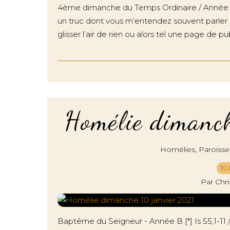
4ème dimanche du Temps Ordinaire / Année B Dt
un truc dont vous m’entendez souvent parler q
glisser l’air de rien ou alors tel une page de pub,
Homélie dimanc
,
Homélies
Paroisse
10.
Par Chr
Baptême du Seigneur - Année B [*] Is 55,1-11 / 