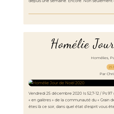
depuis une semaine. Encore. Non seulement co
Homélie Jou
,
Homélies
Pa
25.
Par Chr
Vendredi 25 décembre 2020 Is 52,7-12 / Ps 97 (
« en galères » de la communauté du « Grain de 
êtes là ce soir, dans quel état d’esprit vous êtes