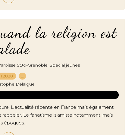
and la religion est
alade
,
aroisse StJo-Grenoble
Spécial jeunes
11.2020
…
istophe Delaigue
toure. L'actualité récente en France mais également
le rappeler. Le fanatisme islamiste notamment, mais
es époques...