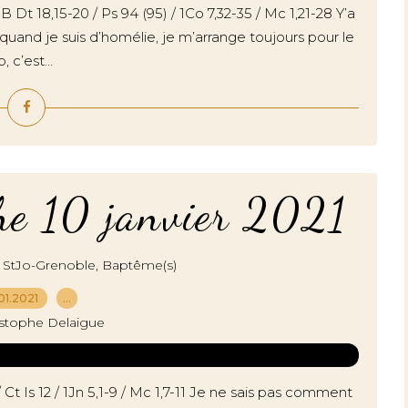
 18,15-20 / Ps 94 (95) / 1Co 7,32-35 / Mc 1,21-28 Y’a
uand je suis d’homélie, je m’arrange toujours pour le
 c’est...
he 10 janvier 2021
,
 StJo-Grenoble
Baptême(s)
01.2021
…
istophe Delaigue
Ct Is 12 / 1Jn 5,1-9 / Mc 1,7-11 Je ne sais pas comment