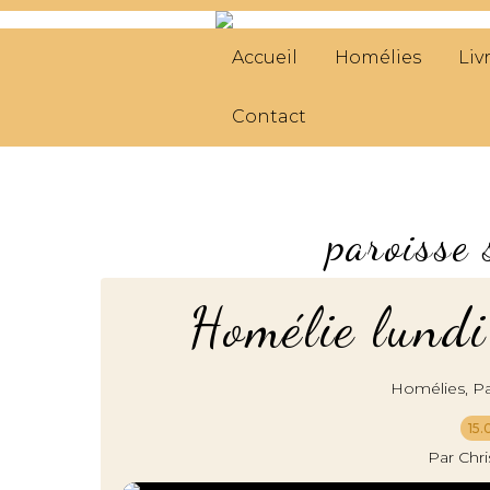
Accueil
Homélies
Liv
Contact
paroisse 
Homélie lundi
,
Homélies
Pa
15.
Par Chr