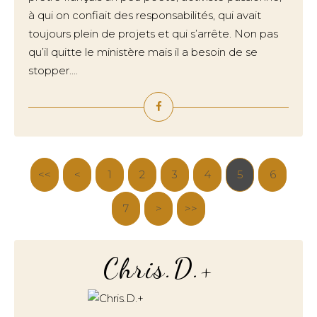
à qui on confiait des responsabilités, qui avait
toujours plein de projets et qui s’arrête. Non pas
qu’il quitte le ministère mais il a besoin de se
stopper....
<<
<
1
2
3
4
5
6
7
>
>>
Chris.D.+