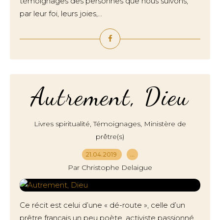
témoignages des personnes que nous suivons,
par leur foi, leurs joies,...
Autrement, Dieu
,
,
Livres spiritualité
Témoignages
Ministère de
prêtre(s)
21.04.2019
…
Par Christophe Delaigue
Ce récit est celui d’une « dé-route », celle d’un
prêtre français un peu poète, activiste passionné,