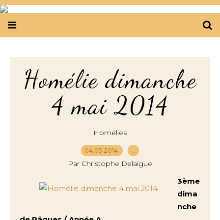
Homélie dimanche
4 mai 2014
Homélies
04.05.2014
…
Par Christophe Delaigue
3ème
dima
nche
de Pâques / Année A