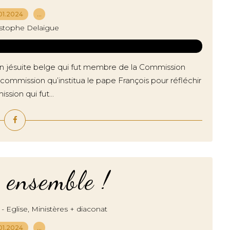
01.2024
…
istophe Delaigue
en jésuite belge qui fut membre de la Commission
commission qu’institua le pape François pour réfléchir
sion qui fut...
 ensemble !
,
 - Eglise
Ministères + diaconat
01.2024
…