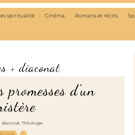
res spiritualité
Cinéma
Romans et récits
Sp
es + diaconat
s promesses d’un
istère
,
+ diaconat
Théologie
06.2026
…