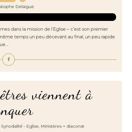
istophe Delaigue
mmes dans la mission de l’Eglise – c’est son premier
 en même temps un peu décevant au final, un peu rapide
ue...
êtres viennent à
nquer
,
,
Synodalité - Eglise
Ministères + diaconat