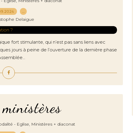
,
 - Eglise
Ministères + diaconat
09.2024
…
istophe Delaigue
que fort stimulante, qui n’est pas sans liens avec
ques jours à peine de l’ouverture de la dernière phase
Assemblée...
 ministères
,
dalité - Eglise
Ministères + diaconat