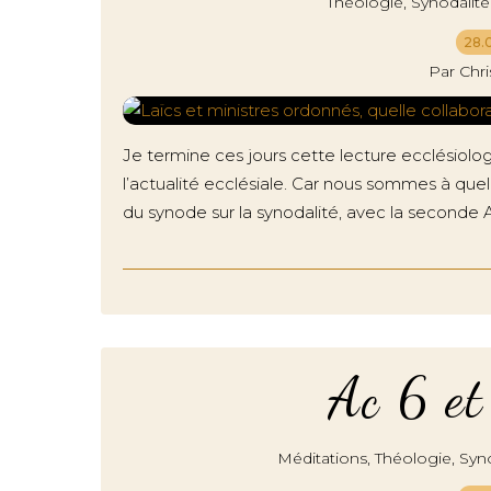
,
Théologie
Synodalité
28.
Par Chr
Je termine ces jours cette lecture ecclésiologi
l’actualité ecclésiale. Car nous sommes à quel
du synode sur la synodalité, avec la seconde 
Ac 6 et
,
,
Méditations
Théologie
Syno