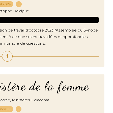
01.2024
…
istophe Delaigue
ion de travail d’octobre 2023 l'Assemblée du Synode
ent à ce que soient travaillées et approfondies
n nombre de questions...
istère de la femme
,
sacrée
Ministères + diaconat
06.2019
…