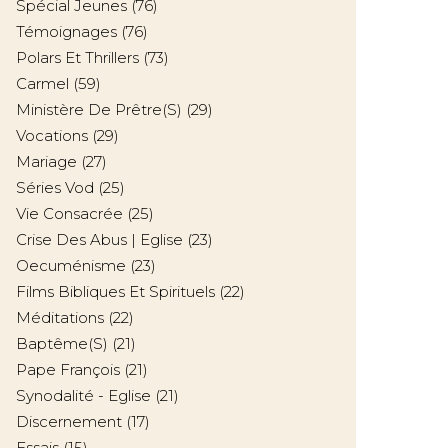
Spécial Jeunes
(76)
Témoignages
(76)
Polars Et Thrillers
(73)
Carmel
(59)
Ministère De Prêtre(s)
(29)
Vocations
(29)
Mariage
(27)
Séries Vod
(25)
Vie Consacrée
(25)
Crise Des Abus | Eglise
(23)
Oecuménisme
(23)
Films Bibliques Et Spirituels
(22)
Méditations
(22)
Baptême(s)
(21)
Pape François
(21)
Synodalité - Eglise
(21)
Discernement
(17)
Essais
(15)