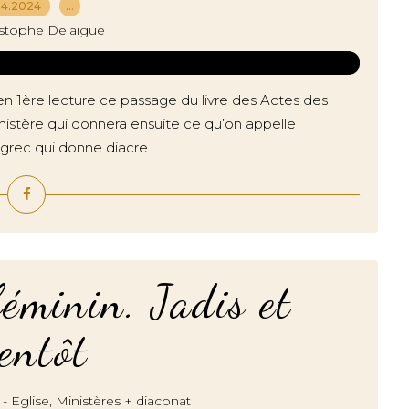
04.2024
…
istophe Delaigue
en 1ère lecture ce passage du livre des Actes des
nistère qui donnera ensuite ce qu’on appelle
grec qui donne diacre...
éminin. Jadis et
ientôt
,
 - Eglise
Ministères + diaconat