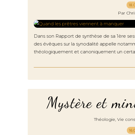
18.
Par Chr
Dans son Rapport de synthèse de sa 1ère sess
des évêques sur la synodalité appelle notamm
théologiquement et canoniquement un certai
Mystère et min
,
Théologie
Vie con
16.