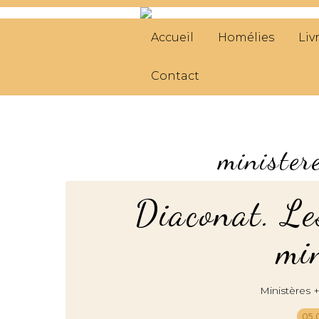
Accueil
Homélies
Liv
Contact
minister
Diaconat. Le
min
Ministères 
05.