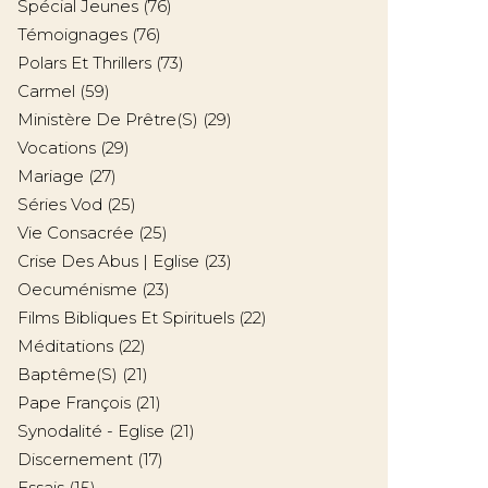
Spécial Jeunes
(76)
Témoignages
(76)
Polars Et Thrillers
(73)
Carmel
(59)
Ministère De Prêtre(s)
(29)
Vocations
(29)
Mariage
(27)
Séries Vod
(25)
Vie Consacrée
(25)
Crise Des Abus | Eglise
(23)
Oecuménisme
(23)
Films Bibliques Et Spirituels
(22)
Méditations
(22)
Baptême(s)
(21)
Pape François
(21)
Synodalité - Eglise
(21)
Discernement
(17)
Essais
(15)