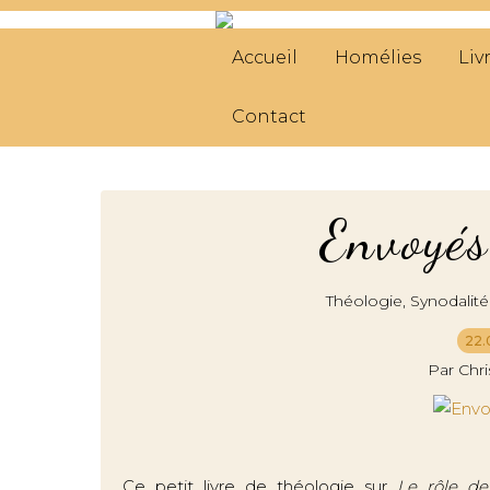
Accueil
Homélies
Liv
Contact
Envoyés
,
Théologie
Synodalité
22.
Par Chr
Ce petit livre de théologie sur
Le rôle de