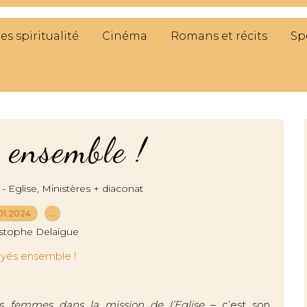
res spiritualité
Cinéma
Romans et récits
Sp
 ensemble !
,
 - Eglise
Ministères + diaconat
01.2024
…
istophe Delaigue
s femmes dans la mission de l’Eglise
– c’est son