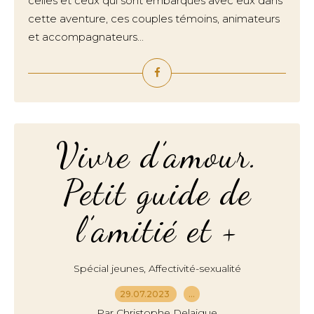
celles et ceux qui sont embarqués avec eux dans
cette aventure, ces couples témoins, animateurs
et accompagnateurs...
Vivre d’amour.
Petit guide de
l’amitié et +
,
Spécial jeunes
Affectivité-sexualité
29.07.2023
…
Par Christophe Delaigue