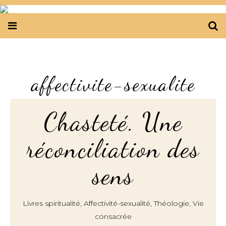
affectivite-sexualite
Chasteté. Une
réconciliation des
sens
,
,
,
Livres spiritualité
Affectivité-sexualité
Théologie
Vie
consacrée