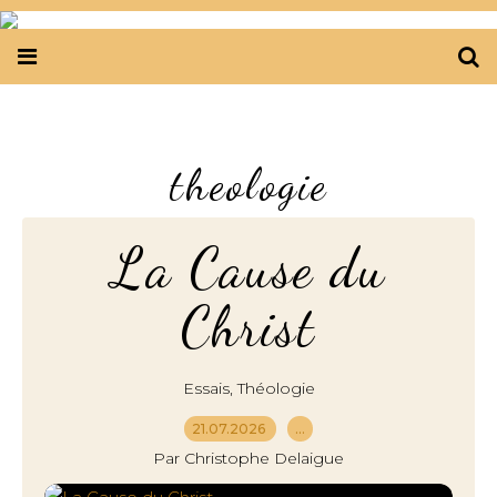
theologie
La Cause du
Christ
,
Essais
Théologie
21.07.2026
…
Par Christophe Delaigue