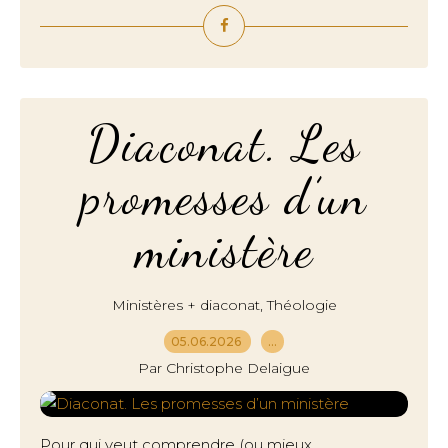
Diaconat. Les
promesses d’un
ministère
,
Ministères + diaconat
Théologie
05.06.2026
…
Par Christophe Delaigue
Pour qui veut comprendre (ou mieux