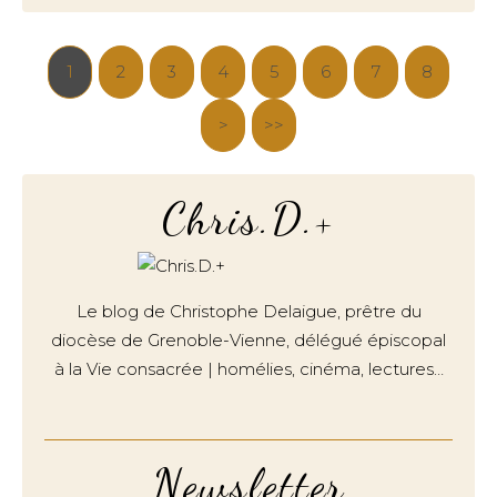
1
2
3
4
5
6
7
8
>
>>
Chris.D.+
Le blog de Christophe Delaigue, prêtre du
diocèse de Grenoble-Vienne, délégué épiscopal
à la Vie consacrée | homélies, cinéma, lectures…
Newsletter