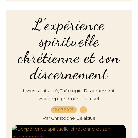
L’expérience
spirituelle
chrétienne et son
discernement
,
,
,
Livres spiritualité
Théologie
Discernement
Accompagnement spirituel
12.07.2025
…
Par Christophe Delaigue