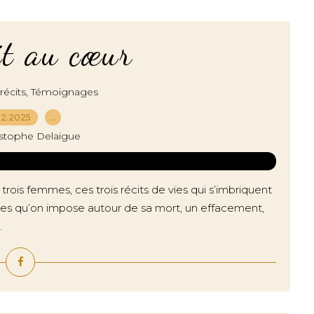
t au cœur
,
écits
Témoignages
12.2025
…
istophe Delaigue
s trois femmes, ces trois récits de vies qui s’imbriquent
ences qu’on impose autour de sa mort, un effacement,
.