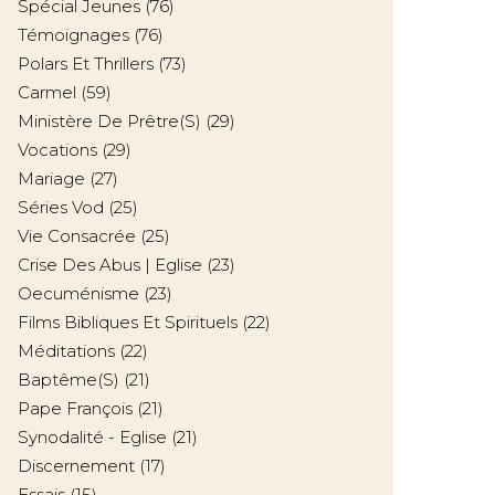
Spécial Jeunes
(76)
Témoignages
(76)
Polars Et Thrillers
(73)
Carmel
(59)
Ministère De Prêtre(s)
(29)
Vocations
(29)
Mariage
(27)
Séries Vod
(25)
Vie Consacrée
(25)
Crise Des Abus | Eglise
(23)
Oecuménisme
(23)
Films Bibliques Et Spirituels
(22)
Méditations
(22)
Baptême(s)
(21)
Pape François
(21)
Synodalité - Eglise
(21)
Discernement
(17)
Essais
(15)