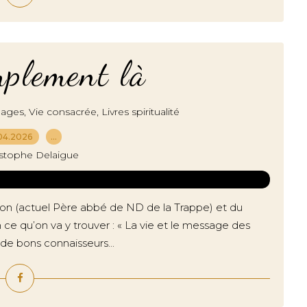
mplement là
,
,
nages
Vie consacrée
Livres spiritualité
04.2026
…
istophe Delaigue
geon (actuel Père abbé de ND de la Trappe) et du
n ce qu’on va y trouver : « La vie et le message des
 de bons connaisseurs...