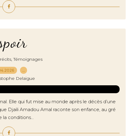
spoir
,
écits
Témoignages
04.2026
…
istophe Delaigue
Amal. Elle qui fut mise au monde après le décès d’une
que Djaïli Amadou Amal raconte son enfance, au gré
la conditions...