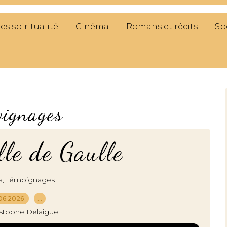
res spiritualité
Cinéma
Romans et récits
Sp
oignages
le de Gaulle
,
a
Témoignages
06.2026
…
istophe Delaigue