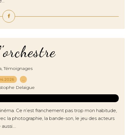
...
'orchestre
,
a
Témoignages
04.2026
…
istophe Delaigue
 cinéma. Ce n’est franchement pas trop mon habitude,
avec la photographie, la bande-son, le jeu des acteurs
ussi....