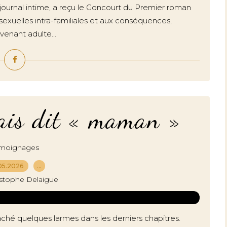
ournal intime, a reçu le Goncourt du Premier roman
s sexuelles intra-familiales et aux conséquences,
venant adulte...
ais dit « maman »
moignages
05.2026
…
istophe Delaigue
aché quelques larmes dans les derniers chapitres.