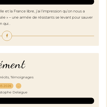
e et la France libre, j’ai l’impression qu’on nous a
ée » – une armée de résistants se levant pour sauver
 qui...
ément
,
écits
Témoignages
05.2026
…
istophe Delaigue