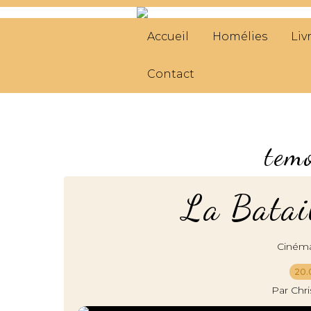
Accueil
Homélies
Liv
Contact
tem
La Batail
Ciném
20.
Par Chr