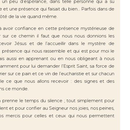
 un peu d’espérance, dans telle personne qui a su
 et une présence qui faisait du bien… Parfois dans de
 côté de la vie quand même.
à avoir confiance en cette présence mystérieuse de
r sur ce chemin il faut que nous nous donnions les
oir Jésus et de l’accueillir dans le mystère de
a présence qui nous rassemble et qui est pour moi le
mais aussi en apprenant ou en nous obligeant à nous
otamment pour lui demander l’Esprit Saint, sa force de
rier sur ce pain et ce vin de l’eucharistie et sur chacun
 ce que nous allons recevoir : des signes et des
ans ce monde.
on prenne le temps du silence ; tout simplement pour
ent et pour confier au Seigneur nos joies, nos peines,
nos mercis pour celles et ceux qui nous permettent