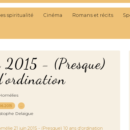
res spiritualité
Cinéma
Romans et récits
Sp
n 2015 - (Presque)
'ordination
Homélies
06.2015
…
istophe Delaigue