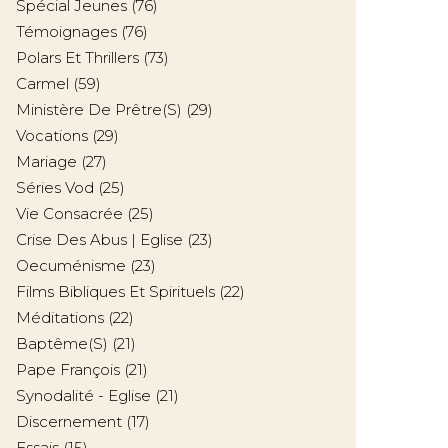
Spécial Jeunes
(76)
Témoignages
(76)
Polars Et Thrillers
(73)
Carmel
(59)
Ministère De Prêtre(s)
(29)
Vocations
(29)
Mariage
(27)
Séries Vod
(25)
Vie Consacrée
(25)
Crise Des Abus | Eglise
(23)
Oecuménisme
(23)
Films Bibliques Et Spirituels
(22)
Méditations
(22)
Baptême(s)
(21)
Pape François
(21)
Synodalité - Eglise
(21)
Discernement
(17)
Essais
(15)