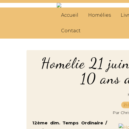
Accueil
Homélies
Liv
Contact
Homélie 21 jui
10 ans d
21.
Par Chr
12ème dim. Temps Ordinaire /