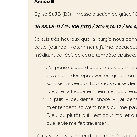
Année B
Eglise St JB (BJ) – Messe d'action de grâce 10
Jb 38,1.8-11 / Ps 106 (107) / 2Co 5,14-17 / Mc 4
Je suis très heureux que la liturgie nous don
cette journée. Notamment j’aime beaucoup
méditant ce récit de cette tempête apaisée, 
J'ai pensé d’abord à tous ceux parmi v
traversent des épreuves ou qui en ont 
sont sentis perdus, tous ceux qui se de
Dieu ne fait apparemment rien pour eux.
Et puis – deuxième chose – j'ai pen
m’entendent souvent mais qui me paraî
Dieu, ou plutôt qui il est pour moi et
que la vie me fait traverser…
Jésus, vous l’avez entendu, est monté avec ses