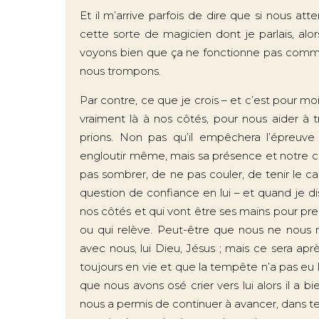
Et il m’arrive parfois de dire que si nous att
cette sorte de magicien dont je parlais, al
voyons bien que ça ne fonctionne pas comme 
nous trompons.
Par contre, ce que je crois – et c’est pour mo
vraiment là à nos côtés, pour nous aider à t
prions. Non pas qu’il empêchera l’épreu
engloutir même, mais sa présence et notre c
pas sombrer, de ne pas couler, de tenir le ca
question de confiance en lui – et quand je dis 
nos côtés et qui vont être ses mains pour pre
ou qui relève. Peut-être que nous ne nous r
avec nous, lui Dieu, Jésus ; mais ce sera 
toujours en vie et que la tempête n’a pas eu
que nous avons osé crier vers lui alors il a b
nous a permis de continuer à avancer, dans tel