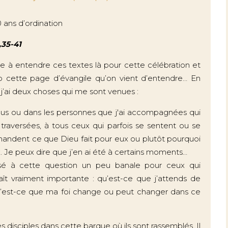
 ans d’ordination
,35-41
ne à entendre ces textes là pour cette célébration et
 cette page d’évangile qu’on vient d’entendre… En
j’ai deux choses qui me sont venues :
ous ou dans les personnes que j'ai accompagnées qui
traversées, à tous ceux qui parfois se sentent ou se
mandent ce que Dieu fait pour eux ou plutôt pourquoi
 Je peux dire que j’en ai été à certains moments…
sé à cette question un peu banale pour ceux qui
t vraiment importante : qu’est-ce que j’attends de
 qu’est-ce que ma foi change ou peut changer dans ce
 disciples dans cette barque où ils sont rassemblés. Il