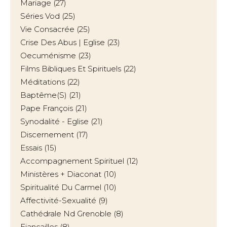
Mariage
(27)
Séries Vod
(25)
Vie Consacrée
(25)
Crise Des Abus | Eglise
(23)
Oecuménisme
(23)
Films Bibliques Et Spirituels
(22)
Méditations
(22)
Baptême(s)
(21)
Pape François
(21)
Synodalité - Eglise
(21)
Discernement
(17)
Essais
(15)
Accompagnement Spirituel
(12)
Ministères + Diaconat
(10)
Spiritualité Du Carmel
(10)
Affectivité-Sexualité
(9)
Cathédrale Nd Grenoble
(8)
Fiançailles
(8)