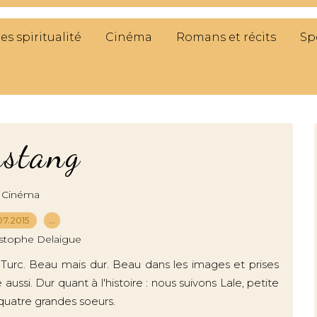
res spiritualité
Cinéma
Romans et récits
Sp
stang
Cinéma
07.2015
…
istophe Delaigue
. Turc. Beau mais dur. Beau dans les images et prises
aussi. Dur quant à l'histoire : nous suivons Lale, petite
s quatre grandes soeurs.