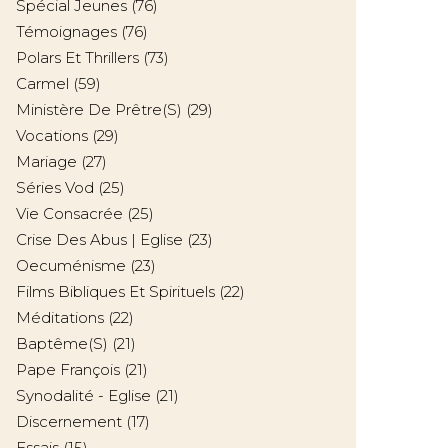
Spécial Jeunes
(76)
Témoignages
(76)
Polars Et Thrillers
(73)
Carmel
(59)
Ministère De Prêtre(s)
(29)
Vocations
(29)
Mariage
(27)
Séries Vod
(25)
Vie Consacrée
(25)
Crise Des Abus | Eglise
(23)
Oecuménisme
(23)
Films Bibliques Et Spirituels
(22)
Méditations
(22)
Baptême(s)
(21)
Pape François
(21)
Synodalité - Eglise
(21)
Discernement
(17)
Essais
(15)