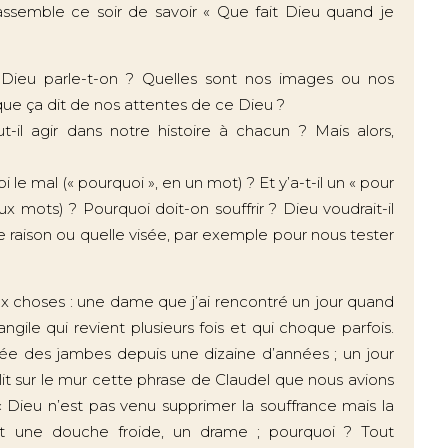
assemble ce soir de savoir « Que fait Dieu quand je
l Dieu parle-t-on ? Quelles sont nos images ou nos
que ça dit de nos attentes de ce Dieu ?
ut-il agir dans notre histoire à chacun ? Mais alors,
 le mal (« pourquoi », en un mot) ? Et y’a-t-il un « pour
x mots) ? Pourquoi doit-on souffrir ? Dieu voudrait-il
le raison ou quelle visée, par exemple pour nous tester
x choses : une dame que j’ai rencontré un jour quand
ngile qui revient plusieurs fois et qui choque parfois.
sée des jambes depuis une dizaine d’années ; un jour
e lit sur le mur cette phrase de Claudel que nous avions
« Dieu n’est pas venu supprimer la souffrance mais la
fut une douche froide, un drame ; pourquoi ? Tout