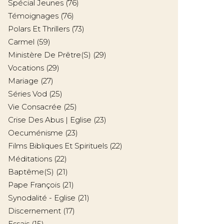
Spécial Jeunes
(76)
Témoignages
(76)
Polars Et Thrillers
(73)
Carmel
(59)
Ministère De Prêtre(s)
(29)
Vocations
(29)
Mariage
(27)
Séries Vod
(25)
Vie Consacrée
(25)
Crise Des Abus | Eglise
(23)
Oecuménisme
(23)
Films Bibliques Et Spirituels
(22)
Méditations
(22)
Baptême(s)
(21)
Pape François
(21)
Synodalité - Eglise
(21)
Discernement
(17)
Essais
(15)