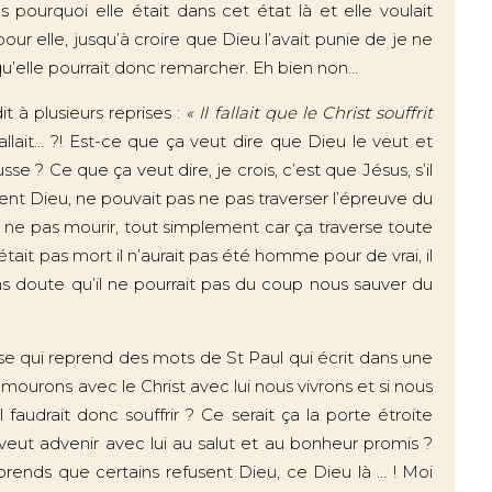
pourquoi elle était dans cet état là et elle voulait
our elle, jusqu’à croire que Dieu l’avait punie de je ne
et qu’elle pourrait donc remarcher. Eh bien non…
t à plusieurs reprises :
« Il fallait que le Christ souffrit
 fallait… ?! Est-ce que ça veut dire que Dieu le veut et
se ? Ce que ça veut dire, je crois, c’est que Jésus, s’il
t Dieu, ne pouvait pas ne pas traverser l’épreuve du
s ne pas mourir, tout simplement car ça traverse toute
’était pas mort il n’aurait pas été homme pour de vrai, il
s doute qu’il ne pourrait pas du coup nous sauver du
.
se qui reprend des mots de St Paul qui écrit dans une
 mourons avec le Christ avec lui nous vivrons et si nous
 faudrait donc souffrir ? Ce serait ça la porte étroite
veut advenir avec lui au salut et au bonheur promis ?
rends que certains refusent Dieu, ce Dieu là … ! Moi