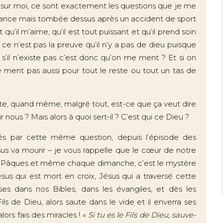
e sur moi, ce sont exactement les questions que je me
ffrance mais tombée dessus après un accident de sport
t qu’il m’aime, qu’il est tout puissant et qu’il prend soin
e ce n’est pas la preuve qu’il n’y a pas de dieu puisque
 s’il n’existe pas c’est donc qu’on me ment ? Et si on
ment pas aussi pour tout le reste ou tout un tas de
xiste, quand même, malgré tout, est-ce que ça veut dire
 nous ? Mais alors à quoi sert-il ? C’est qui ce Dieu ?
rsés par cette même question, depuis l’épisode des
ésus va mourir – je vous rappelle que le cœur de notre
 à Pâques et même chaque dimanche, c’est le mystère
sus qui est mort en croix, Jésus qui a traversé cette
ises dans nos Bibles, dans les évangiles, et dès les
Fils de Dieu, alors saute dans le vide et il enverra ses
alors fais des miracles !
« Si tu es le Fils de Dieu, sauve-