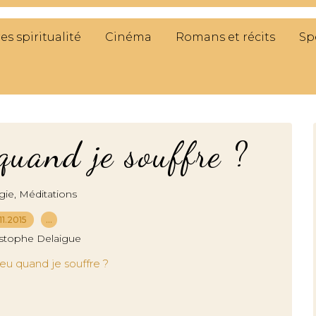
res spiritualité
Cinéma
Romans et récits
Sp
quand je souffre ?
,
gie
Méditations
.11.2015
…
istophe Delaigue