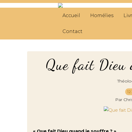
Accueil
Homélies
Liv
Contact
Que fait Dieu 
Théolo
12
Par Chr
« Que fait Dieu quand je souffre ? »