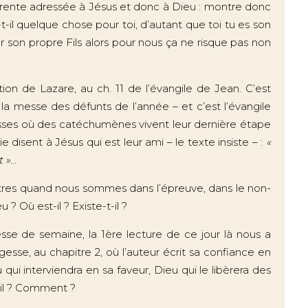
rrente adressée à Jésus et donc à Dieu : montre donc
-t-il quelque chose pour toi, d’autant que toi tu es son
pour son propre Fils alors pour nous ça ne risque pas non
ion de Lazare, au ch. 11 de l’évangile de Jean. C’est
 la messe des défunts de l’année – et c’est l’évangile
sses où des catéchumènes vivent leur dernière étape
e disent à Jésus qui est leur ami – le texte insiste – :
«
t »
…
nôtres quand nous sommes dans l’épreuve, dans le non-
? Où est-il ? Existe-t-il ?
esse de semaine, la 1ère lecture de ce jour là nous a
esse, au chapitre 2, où l’auteur écrit sa confiance en
u qui interviendra en sa faveur, Dieu qui le libèrera des
t-il ? Comment ?