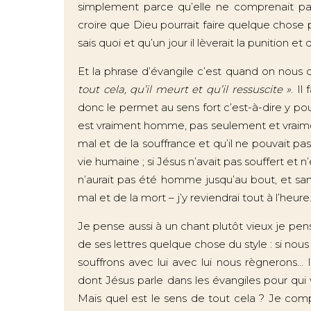
simplement parce qu’elle ne comprenait pas 
croire que Dieu pourrait faire quelque chose p
sais quoi et qu’un jour il lèverait la punition 
Et la phrase d’évangile c’est quand on nous di
tout cela, qu’il meurt et qu’il ressuscite »
. Il
donc le permet au sens fort c’est-à-dire y pous
est vraiment homme, pas seulement et vraimen
mal et de la souffrance et qu’il ne pouvait pa
vie humaine ; si Jésus n’avait pas souffert et n
n’aurait pas été homme jusqu’au bout, et san
mal et de la mort – j’y reviendrai tout à l’heure
Je pense aussi à un chant plutôt vieux je pen
de ses lettres quelque chose du style : si nous
souffrons avec lui avec lui nous règnerons… Il
dont Jésus parle dans les évangiles pour qui 
Mais quel est le sens de tout cela ? Je comp