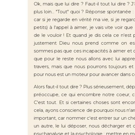
Ok, mais que lui dire ? Faut-il tout lui dire ?
plus loin... "Tout" quoi ? Réponse spontanée :
car si je regarde en vérité ma vie, si je re
petits) à l'appel à aimer, je vais vite voir qu
de le vouloir ! Et quand je dis cela ce n'est
justement Dieu nous prend comme on est
sommes pas que ces incapacités à aimer et qu'
que pour le reste nous allons avec lui a
travers, mais que nous pourrons toujours e
pour nous est un moteur pour avancer dans ce
Alors faut-il tout dire ? Plus sérieusement, dé
préoccupe, ce qui encombre notre coeur, ce
C'est tout. Et si certaines choses sont enco
cela, ayons conscience de pourquoi nous n'arri
important, car nommer c'est entrer sur un ch
un autre, le lui déposer, nous décharger et 
psychanalyse et la psychologie : mettre en mots,