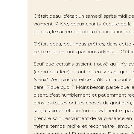
C'était beau, c'était un samedi après-midi d
vraiment. Prière, beaux chants, écoute de la P
de cela, le sacrement de la réconciliation, pou
C'était beau, pour nous prêtres, dans cette
cette mise en mots par nous adressée. C'était
Sauf que certains avaient trouvé qu'il n'y 
(comme la leur) et ont dit en sortant que le
"vieux" c'est plus pareil ce qu'ils ont à confie
pareil ? que quoi ? Moins besoin parce que la 
disent, c'est humblement et patiemment rec
dans les toutes petites choses du quotidien, n
soit, à s'aimer tel que l'on est vraiment et pas
prendre soin, résolument de sa présence en so
même temps, redire et reconnaître l'amour 
toute notre vie ! Et patiemment Dieu sera là