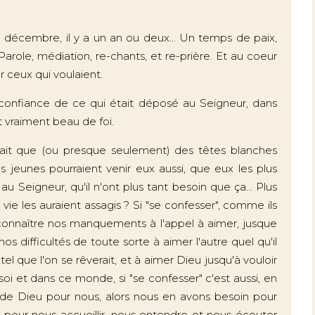
e décembre, il y a un an ou deux... Un temps de paix,
arole, médiation, re-chants, et re-prière. Et au coeur
r ceux qui voulaient.
 confiance de ce qui était déposé au Seigneur, dans
 vraiment beau de foi.
avait que (ou presque seulement) des têtes blanches
s jeunes pourraient venir eux aussi, que eux les plus
r au Seigneur, qu'il n'ont plus tant besoin que ça... Plus
vie les auraient assagis ? Si "se confesser", comme ils
onnaître nos manquements à l'appel à aimer, jusque
os difficultés de toute sorte à aimer l'autre quel qu'il
 tel que l'on se rêverait, et à aimer Dieu jusqu'à vouloir
i et dans ce monde, si "se confesser" c'est aussi, en
de Dieu pour nous, alors nous en avons besoin pour
 pour nous accueillir, nous entendre et nous écouter