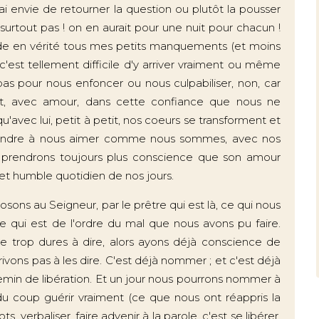
 J'ai envie de retourner la question ou plutôt la pousser
 surtout pas ! on en aurait pour une nuit pour chacun !
garde en vérité tous mes petits manquements (et moins
e c'est tellement difficile d'y arriver vraiment ou même
 pas pour nous enfoncer ou nous culpabiliser, non, car
, avec amour, dans cette confiance que nous ne
avec lui, petit à petit, nos coeurs se transforment et
pprendre à nous aimer comme nous sommes, avec nos
t prendrons toujours plus conscience que son amour
t humble quotidien de nos jours.
posons au Seigneur, par le prêtre qui est là, ce qui nous
 qui est de l'ordre du mal que nous avons pu faire.
re trop dures à dire, alors ayons déjà conscience de
vons pas à les dire. C'est déjà nommer ; et c'est déjà
emin de libération. Et un jour nous pourrons nommer à
du coup guérir vraiment (ce que nous ont réappris la
 verbaliser, faire advenir à la parole, c'est se libérer,