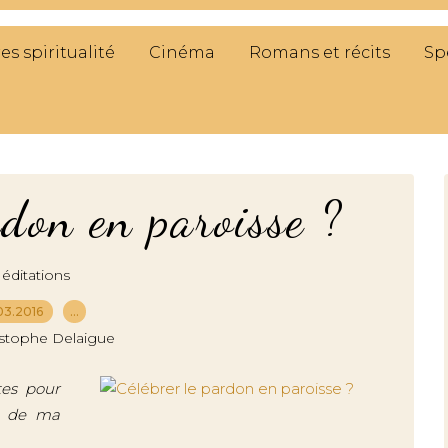
res spiritualité
Cinéma
Romans et récits
Sp
rdon en paroisse ?
éditations
03.2016
…
istophe Delaigue
tes pour
16 de ma