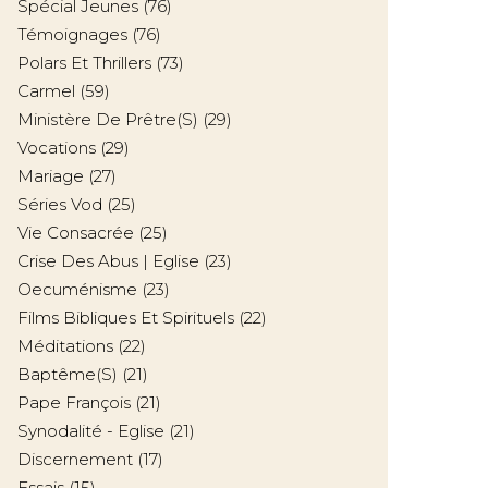
Spécial Jeunes
(76)
Témoignages
(76)
Polars Et Thrillers
(73)
Carmel
(59)
Ministère De Prêtre(s)
(29)
Vocations
(29)
Mariage
(27)
Séries Vod
(25)
Vie Consacrée
(25)
Crise Des Abus | Eglise
(23)
Oecuménisme
(23)
Films Bibliques Et Spirituels
(22)
Méditations
(22)
Baptême(s)
(21)
Pape François
(21)
Synodalité - Eglise
(21)
Discernement
(17)
Essais
(15)