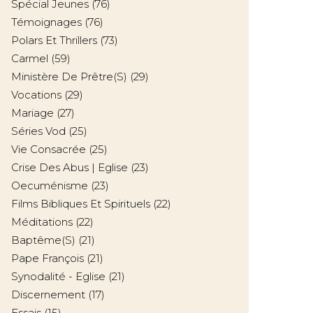
Spécial Jeunes
(76)
Témoignages
(76)
Polars Et Thrillers
(73)
Carmel
(59)
Ministère De Prêtre(s)
(29)
Vocations
(29)
Mariage
(27)
Séries Vod
(25)
Vie Consacrée
(25)
Crise Des Abus | Eglise
(23)
Oecuménisme
(23)
Films Bibliques Et Spirituels
(22)
Méditations
(22)
Baptême(s)
(21)
Pape François
(21)
Synodalité - Eglise
(21)
Discernement
(17)
Essais
(15)