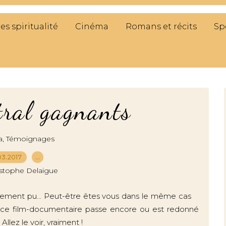
res spiritualité
Cinéma
Romans et récits
Sp
tral gagnants
,
a
Témoignages
03.2017
…
istophe Delaigue
finalement pu... Peut-être êtes vous dans le même cas
e ce film-documentaire passe encore ou est redonné
lez le voir, vraiment !