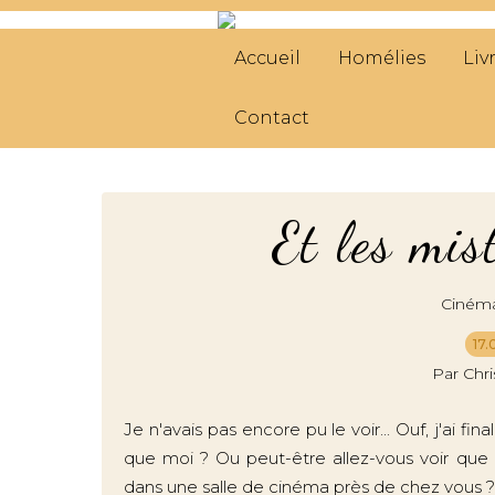
Accueil
Homélies
Liv
Contact
Et les mis
Ciném
17.
Par Chr
Je n'avais pas encore pu le voir... Ouf, j'ai 
que moi ? Ou peut-être allez-vous voir qu
dans une salle de cinéma près de chez vous ? Al