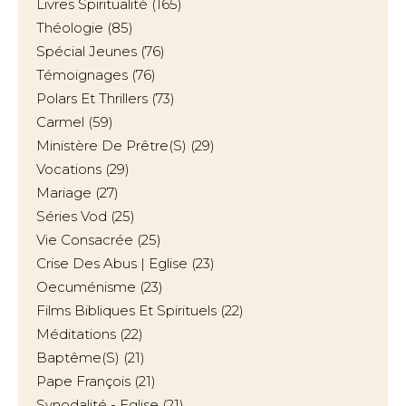
Livres Spiritualité
(165)
Théologie
(85)
Spécial Jeunes
(76)
Témoignages
(76)
Polars Et Thrillers
(73)
Carmel
(59)
Ministère De Prêtre(s)
(29)
Vocations
(29)
Mariage
(27)
Séries Vod
(25)
Vie Consacrée
(25)
Crise Des Abus | Eglise
(23)
Oecuménisme
(23)
Films Bibliques Et Spirituels
(22)
Méditations
(22)
Baptême(s)
(21)
Pape François
(21)
Synodalité - Eglise
(21)