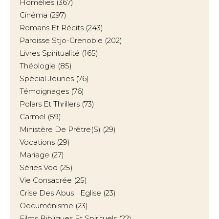
Homélies
(367)
Cinéma
(297)
Romans Et Récits
(243)
Paroisse Stjo-Grenoble
(202)
Livres Spiritualité
(165)
Théologie
(85)
Spécial Jeunes
(76)
Témoignages
(76)
Polars Et Thrillers
(73)
Carmel
(59)
Ministère De Prêtre(s)
(29)
Vocations
(29)
Mariage
(27)
Séries Vod
(25)
Vie Consacrée
(25)
Crise Des Abus | Eglise
(23)
Oecuménisme
(23)
Films Bibliques Et Spirituels
(22)