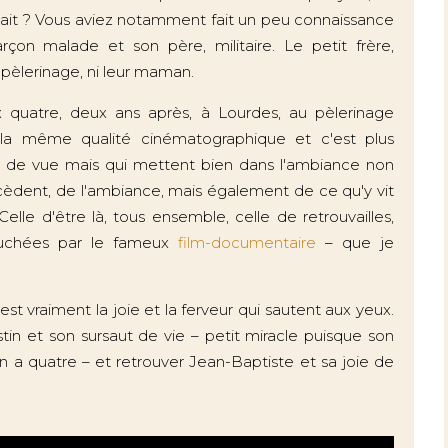
ivait ? Vous aviez notamment fait un peu connaissance
rçon malade et son père, militaire. Le petit frère,
u pèlerinage, ni leur maman.
 quatre, deux ans après, à Lourdes, au pèlerinage
as la même qualité cinématographique et c'est plus
ses de vue mais qui mettent bien dans l'ambiance non
cèdent, de l'ambiance, mais également de ce qu'y vit
. Celle d'être là, tous ensemble, celle de retrouvailles,
ouchées par le fameux
film-documentaire
– que je
'est vraiment la joie et la ferveur qui sautent aux yeux.
in et son sursaut de vie – petit miracle puisque son
n a quatre – et retrouver Jean-Baptiste et sa joie de