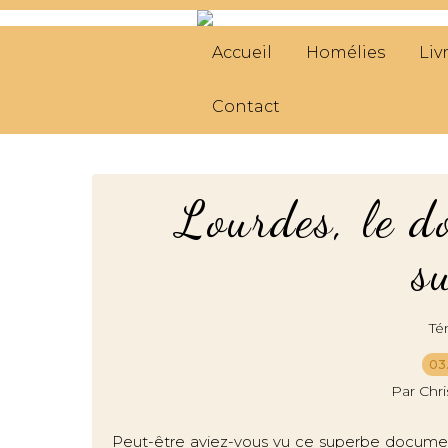
Accueil
Homélies
Liv
Contact
Lourdes, le d
su
Té
03.
Par Chr
Peut-être aviez-vous vu ce superbe docume