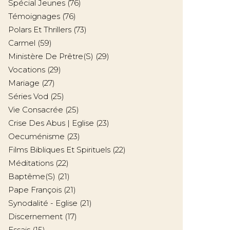
Spécial Jeunes
(76)
Témoignages
(76)
Polars Et Thrillers
(73)
Carmel
(59)
Ministère De Prêtre(s)
(29)
Vocations
(29)
Mariage
(27)
Séries Vod
(25)
Vie Consacrée
(25)
Crise Des Abus | Eglise
(23)
Oecuménisme
(23)
Films Bibliques Et Spirituels
(22)
Méditations
(22)
Baptême(s)
(21)
Pape François
(21)
Synodalité - Eglise
(21)
Discernement
(17)
Essais
(15)