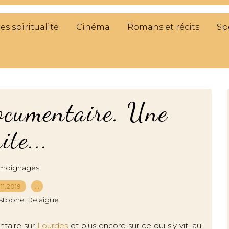
res spiritualité
Cinéma
Romans et récits
Sp
ocumentaire. Une
ite...
moignages
11.2019
…
istophe Delaigue
ntaire sur
Lourdes
et plus encore sur ce qui s'y vit, au