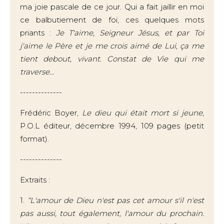
ma joie pascale de ce jour. Qui a fait jaillir en moi
ce balbutiement de foi, ces quelques mots
priants :
Je T'aime, Seigneur Jésus, et par Toi
j'aime le Père et je me crois aimé de Lui, ça me
tient debout, vivant. Constat de Vie qui me
traverse...
--------------
Frédéric Boyer,
Le dieu qui était mort si jeune
,
P.O.L éditeur, décembre 1994, 109 pages (petit
format).
--------------
Extraits :
1.
“L'amour de Dieu n'est pas cet amour s'il n'est
pas aussi, tout également, l'amour du prochain.