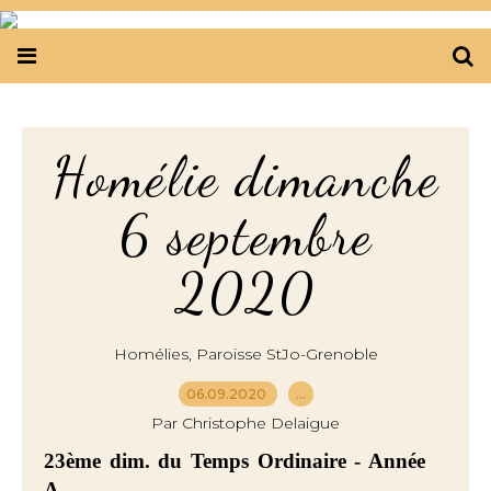
Homélie dimanche
6 septembre
2020
,
Homélies
Paroisse StJo-Grenoble
06.09.2020
…
Par Christophe Delaigue
23ème dim. du Temps Ordinaire - Année
A