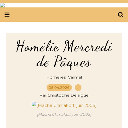
Homélie Mercredi
de Pâques
,
Homélies
Carmel
08.04.2026
…
Par Christophe Delaigue
[Macha Chmakoff, juin 2005]