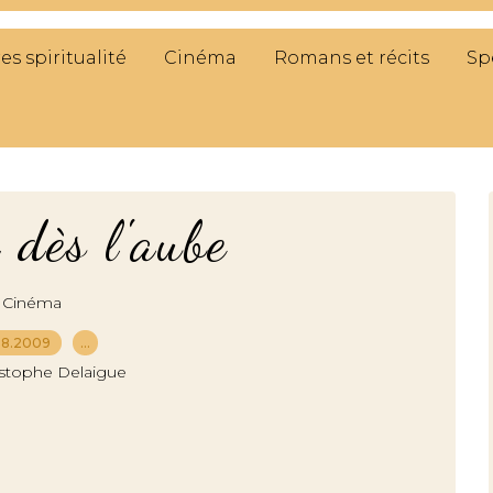
res spiritualité
Cinéma
Romans et récits
Sp
dès l'aube
Cinéma
08.2009
…
istophe Delaigue