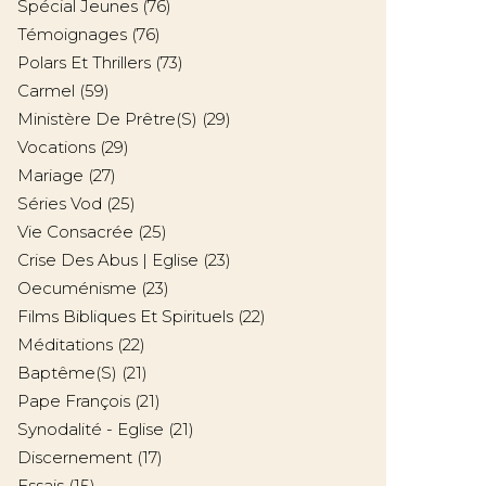
Spécial Jeunes
(76)
Témoignages
(76)
Polars Et Thrillers
(73)
Carmel
(59)
Ministère De Prêtre(s)
(29)
Vocations
(29)
Mariage
(27)
Séries Vod
(25)
Vie Consacrée
(25)
Crise Des Abus | Eglise
(23)
Oecuménisme
(23)
Films Bibliques Et Spirituels
(22)
Méditations
(22)
Baptême(s)
(21)
Pape François
(21)
Synodalité - Eglise
(21)
Discernement
(17)
Essais
(15)