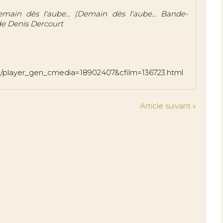
in dès l'aube... (Demain dès l'aube... Bande-
 de Denis Dercourt
deo/player_gen_cmedia=18902407&cfilm=136723.html
Article suivant »