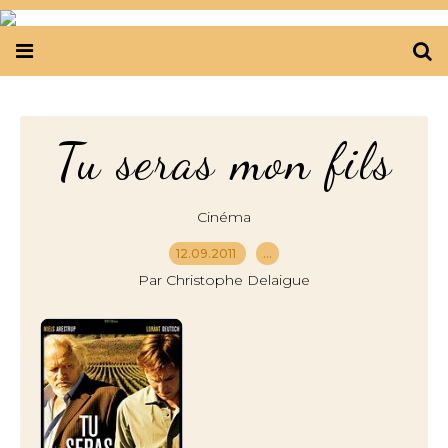
Tu seras mon fils
Cinéma
12.09.2011
…
Par Christophe Delaigue