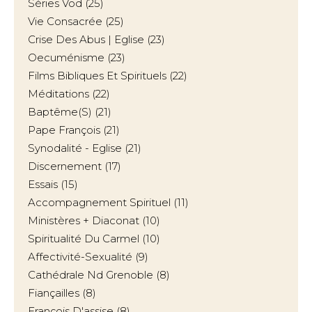
Séries Vod
(25)
Vie Consacrée
(25)
Crise Des Abus | Eglise
(23)
Oecuménisme
(23)
Films Bibliques Et Spirituels
(22)
Méditations
(22)
Baptême(s)
(21)
Pape François
(21)
Synodalité - Eglise
(21)
Discernement
(17)
Essais
(15)
Accompagnement Spirituel
(11)
Ministères + Diaconat
(10)
Spiritualité Du Carmel
(10)
Affectivité-Sexualité
(9)
Cathédrale Nd Grenoble
(8)
Fiançailles
(8)
François D'assise
(8)