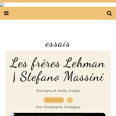
essais
Les frères Lehman
| Stefano Massini
,
Romans et récits
Essais
26.01.2019
…
Par Christophe Delaigue