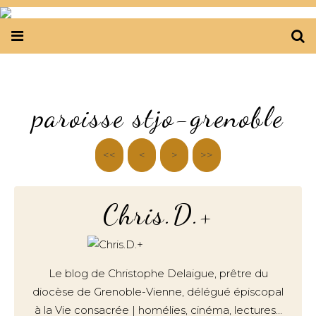
paroisse stjo-grenoble
<<
<
10
>
>>
Chris.D.+
Le blog de Christophe Delaigue, prêtre du
diocèse de Grenoble-Vienne, délégué épiscopal
à la Vie consacrée | homélies, cinéma, lectures…