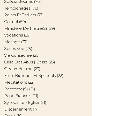
Spécial Jeunes
(76)
Témoignages
(76)
Polars Et Thrillers
(73)
Carmel
(59)
Ministère De Prêtre(s)
(29)
Vocations
(29)
Mariage
(27)
Séries Vod
(25)
Vie Consacrée
(25)
Crise Des Abus | Eglise
(23)
Oecuménisme
(23)
Films Bibliques Et Spirituels
(22)
Méditations
(22)
Baptême(s)
(21)
Pape François
(21)
Synodalité - Eglise
(21)
Discernement
(17)
Essais
(15)