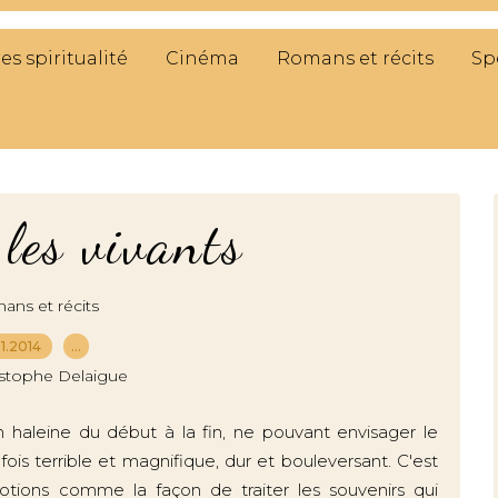
res spiritualité
Cinéma
Romans et récits
Sp
les vivants
ns et récits
.11.2014
…
istophe Delaigue
 haleine du début à la fin, ne pouvant envisager le
a fois terrible et magnifique, dur et bouleversant. C'est
tions comme la façon de traiter les souvenirs qui