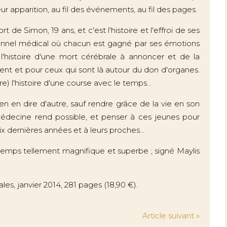
r apparition, au fil des événements, au fil des pages.
ort de Simon, 19 ans, et c'est l'histoire et l'effroi de ses
sonnel médical où chacun est gagné par ses émotions
 l'histoire d'une mort cérébrale à annoncer et de la
tent et pour ceux qui sont là autour du don d'organes.
re) l'histoire d'une course avec le temps...
en en dire d'autre, sauf rendre grâce de la vie en son
médecine rend possible, et penser à ces jeunes pour
dix dernières années et à leurs proches...
temps tellement magnifique et superbe ; signé Maylis
cales, janvier 2014, 281 pages (18,90 €).
Article suivant »