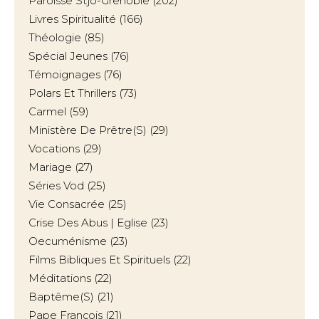
Paroisse Stjo-Grenoble
(202)
Livres Spiritualité
(166)
Théologie
(85)
Spécial Jeunes
(76)
Témoignages
(76)
Polars Et Thrillers
(73)
Carmel
(59)
Ministère De Prêtre(s)
(29)
Vocations
(29)
Mariage
(27)
Séries Vod
(25)
Vie Consacrée
(25)
Crise Des Abus | Eglise
(23)
Oecuménisme
(23)
Films Bibliques Et Spirituels
(22)
Méditations
(22)
Baptême(s)
(21)
Pape François
(21)