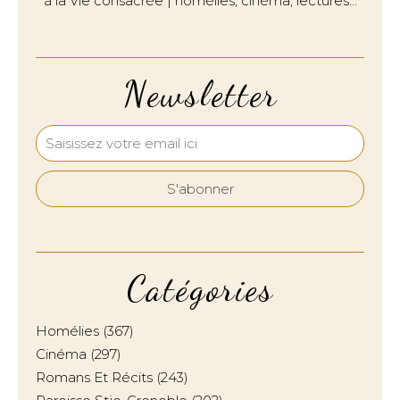
à la Vie consacrée | homélies, cinéma, lectures…
Newsletter
Catégories
Homélies
(367)
Cinéma
(297)
Romans Et Récits
(243)