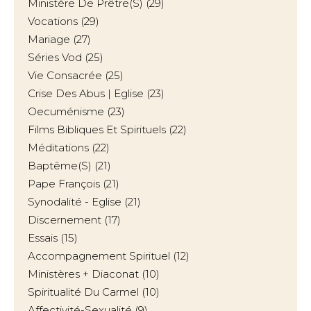
Ministère De Prêtre(s)
(29)
Vocations
(29)
Mariage
(27)
Séries Vod
(25)
Vie Consacrée
(25)
Crise Des Abus | Eglise
(23)
Oecuménisme
(23)
Films Bibliques Et Spirituels
(22)
Méditations
(22)
Baptême(s)
(21)
Pape François
(21)
Synodalité - Eglise
(21)
Discernement
(17)
Essais
(15)
Accompagnement Spirituel
(12)
Ministères + Diaconat
(10)
Spiritualité Du Carmel
(10)
Affectivité-Sexualité
(9)