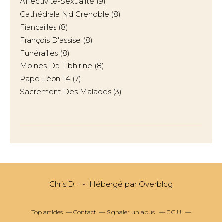
Affectivité-Sexualité
(9)
Cathédrale Nd Grenoble
(8)
Fiançailles
(8)
François D'assise
(8)
Funérailles
(8)
Moines De Tibhirine
(8)
Pape Léon 14
(7)
Sacrement Des Malades
(3)
Chris.D.+ - Hébergé par
Overblog
Top articles
Contact
Signaler un abus
C.G.U.