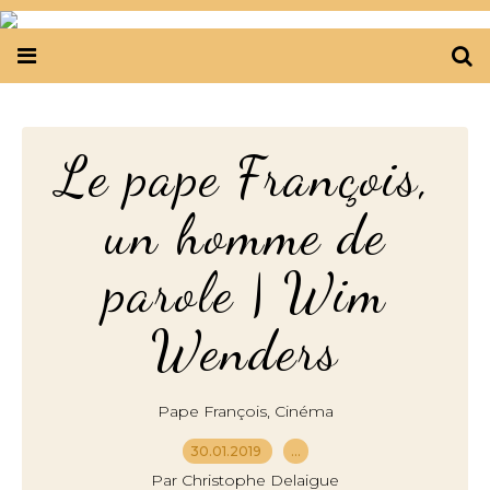
Le pape François,
un homme de
parole | Wim
Wenders
,
Pape François
Cinéma
30.01.2019
…
Par Christophe Delaigue