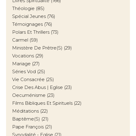
Livres Spiritualité
(166)
Théologie
(85)
Spécial Jeunes
(76)
Témoignages
(76)
Polars Et Thrillers
(73)
Carmel
(59)
Ministère De Prêtre(s)
(29)
Vocations
(29)
Mariage
(27)
Séries Vod
(25)
Vie Consacrée
(25)
Crise Des Abus | Eglise
(23)
Oecuménisme
(23)
Films Bibliques Et Spirituels
(22)
Méditations
(22)
Baptême(s)
(21)
Pape François
(21)
Synodalité - Eglise
(21)