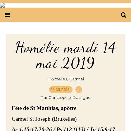
Homélie mardi 14
mai 2019
,
Homélies
Carmel
14.05.2019
…
Par Christophe Delaigue
Fête de St Matthias, apôtre
Carmel St Joseph (Bruxelles)
Ac 1,15-17.20-26 / Ps 112 (113) / Jn 15,9-17