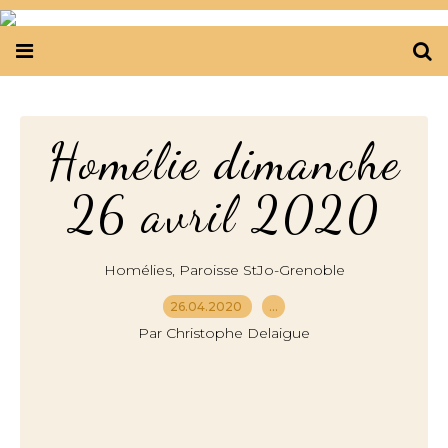
Homélie dimanche
26 avril 2020
,
Homélies
Paroisse StJo-Grenoble
26.04.2020
…
Par Christophe Delaigue