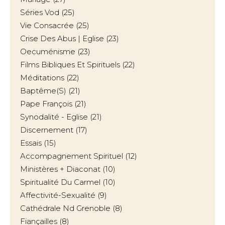
Séries Vod
(25)
Vie Consacrée
(25)
Crise Des Abus | Eglise
(23)
Oecuménisme
(23)
Films Bibliques Et Spirituels
(22)
Méditations
(22)
Baptême(s)
(21)
Pape François
(21)
Synodalité - Eglise
(21)
Discernement
(17)
Essais
(15)
Accompagnement Spirituel
(12)
Ministères + Diaconat
(10)
Spiritualité Du Carmel
(10)
Affectivité-Sexualité
(9)
Cathédrale Nd Grenoble
(8)
Fiançailles
(8)