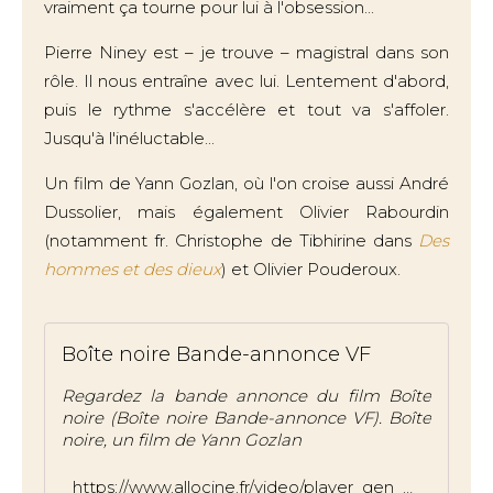
vraiment ça tourne pour lui à l'obsession...
Pierre Niney est – je trouve – magistral dans son
rôle. Il nous entraîne avec lui. Lentement d'abord,
puis le rythme s'accélère et tout va s'affoler.
Jusqu'à l'inéluctable...
Un film de Yann Gozlan, où l'on croise aussi André
Dussolier, mais également Olivier Rabourdin
(notamment fr. Christophe de Tibhirine dans
Des
hommes et des dieux
) et Olivier Pouderoux.
Boîte noire Bande-annonce VF
Regardez la bande annonce du film Boîte
noire (Boîte noire Bande-annonce VF). Boîte
noire, un film de Yann Gozlan
https://www.allocine.fr/video/player_gen_cmedia=19589606&cfilm=274204.html