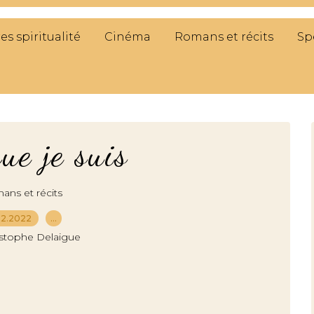
res spiritualité
Cinéma
Romans et récits
Sp
ue je suis
ns et récits
02.2022
…
istophe Delaigue