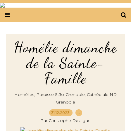
Homélie dimanche
de la Sainte-
Famille
,
,
Homélies
Paroisse StJo-Grenoble
Cathédrale ND
Grenoble
31.12.2023
…
Par Christophe Delaigue