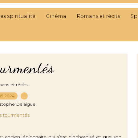
res spiritualité
Cinéma
Romans et récits
Sp
ourmentés
ns et récits
05.2024
…
istophe Delaigue
t ancien légionnaire qui s’est clochardisé et que son