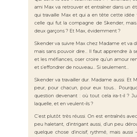
ami Max va retrouver et entraîner dans un 
qui travaille Max et qui a en tête cette idée 
celle qui fut la compagne de Skender, mais l
deux garçons ? Et Max, évidemment ?
Skender va suivre Max chez Madame et va dire 
mais sans pouvoir dire... Il faut apprendre à 
et les méfiances, oser croire qu’un amour re
et s’effondrer de nouveau… Si seulement…
Skender va travailler dur. Madame aussi. Et Ma
peur, pour chacun, pour eux tous… Pourquoi
question devenant : où tout cela ira-t-il ? 
laquelle, et en veulent-ils ?
C’est plutôt très réussi. On est entraînés av
peu haletant, d’intrigant aussi, d’un peu déro
quelque chose d’incisif, rythmé, mais auss