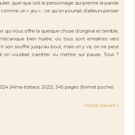
ulier, quel que soit le personnage qui prenne la parole
t comme un « jeu » ; ce qu’on pourrait d’ailleurs penser
 qui nous offre là quelque chose d’original et terrible,
mécanique bien huilée, où tous sont entraînés vers
nt son souffle jusqu’au bout, mais on y va, on ne peut
 on voudrait s’arrêter ou mettre sur pause. Tous ?
r 2024 (Alma éditeur, 2022), 345 pages (format poche).
Article suivant »