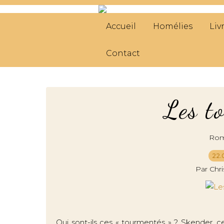
Accueil
Homélies
Liv
Contact
Les t
Roma
22.
Par Chr
Qui sont-ils ces « tourmentés » ? Skender, ce