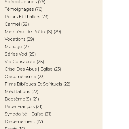
Spécial Jeunes
(76)
Témoignages
(76)
Polars Et Thrillers
(73)
Carmel
(59)
Ministère De Prêtre(s)
(29)
Vocations
(29)
Mariage
(27)
Séries Vod
(25)
Vie Consacrée
(25)
Crise Des Abus | Eglise
(23)
Oecuménisme
(23)
Films Bibliques Et Spirituels
(22)
Méditations
(22)
Baptême(s)
(21)
Pape François
(21)
Synodalité - Eglise
(21)
Discernement
(17)
Essais
(15)