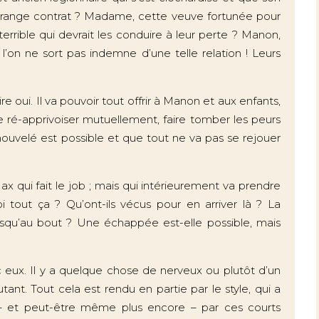
étrange contrat ? Madame, cette veuve fortunée pour
terrible qui devrait les conduire à leur perte ? Manon,
’on ne sort pas indemne d’une telle relation ! Leurs
oui. Il va pouvoir tout offrir à Manon et aux enfants,
se ré-apprivoiser mutuellement, faire tomber les peurs
nouvelé est possible et que tout ne va pas se rejouer
x qui fait le job ; mais qui intérieurement va prendre
 tout ça ? Qu’ont-ils vécus pour en arriver là ? La
Jusqu’au bout ? Une échappée est-elle possible, mais
ec eux. Il y a quelque chose de nerveux ou plutôt d’un
utant. Tout cela est rendu en partie par le style, qui a
i – et peut-être même plus encore – par ces courts