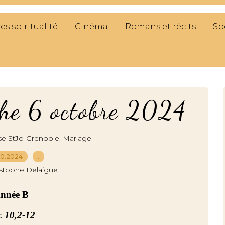
res spiritualité
Cinéma
Romans et récits
Sp
he 6 octobre 2024
,
se StJo-Grenoble
Mariage
10.2024
…
istophe Delaigue
Année B
c 10,2-12