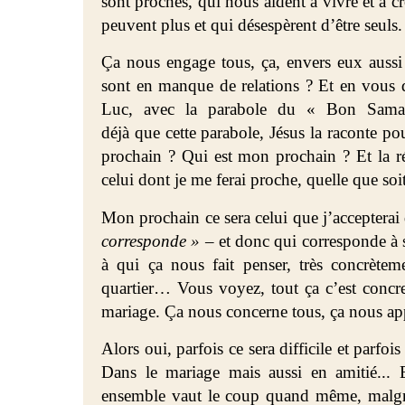
sont proches, qui nous aident à vivre et à c
peuvent plus et qui
désespèrent d’être seuls.
Ça nous engage tous, ça, envers eux auss
sont en manque de relations ? Et en vous d
Luc, avec la parabole du « Bon Samarit
déjà que cette parabole, Jésus la raconte pou
prochain ? Qui est mon prochain ? Et la ré
celui dont je me ferai proche, quelle que soit
Mon prochain
ce sera celui que j’accepterai
corresponde » –
et donc qui corresponde à
à qui ça nous fait penser, très concrète
quartier… Vous voyez, tout ça c’est concret
mariage. Ça nous concerne tous, ça nous app
Alors oui, parfois ce sera difficile et parfoi
Dans le mariage mais aussi en amitié... 
ensemble vaut le coup quand même, malgré 