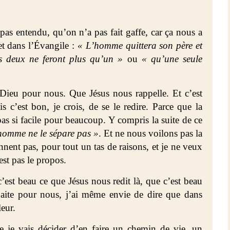
pas entendu, qu’on n’a pas fait gaffe, car ça nous a
 et dans l’Évangile :
« L’homme quittera son père et
us deux ne feront plus qu’un »
ou
« qu’une seule
e Dieu pour nous. Que Jésus nous rappelle. Et c’est
s c’est bon, je crois, de se le redire. Parce que la
s si facile pour beaucoup. Y compris la suite de ce
homme ne le sépare pas »
. Et ne nous voilons pas la
nnent pas, pour tout un tas de raisons, et je ne veux
est pas le propos.
c’est beau ce que Jésus nous redit là, que c’est beau
haite pour nous, j’ai même envie de dire que dans
leur.
e je vais décider d’en faire un chemin de vie, un