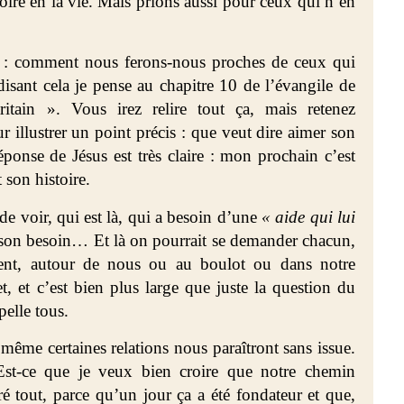
roire en la vie. Mais prions aussi pour ceux qui n’en
i : comment nous ferons-nous proches de ceux qui
isant cela je pense au chapitre 10 de l’évangile de
ain ». Vous irez relire tout ça, mais retenez
r illustrer un point précis : que veut dire aimer son
ponse de Jésus est très claire : mon prochain c’est
 son histoire.
 de voir, qui est là, qui a besoin d’une
« aide qui lui
 son besoin… Et là on pourrait se demander chacun,
ment, autour de nous ou au boulot ou dans notre
, et c’est bien plus large que juste la question du
elle tous.
s même certaines relations nous paraîtront sans issue.
Est-ce que je veux bien croire que notre chemin
tout, parce qu’un jour ça a été fondateur et que,