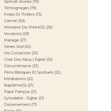
Spécial Jeunes
(76)
Témoignages
(76)
Polars Et Thrillers
(73)
Carmel
(59)
Ministère De Prêtre(s)
(29)
Vocations
(29)
Mariage
(27)
Séries Vod
(25)
Vie Consacrée
(25)
Crise Des Abus | Eglise
(23)
Oecuménisme
(23)
Films Bibliques Et Spirituels
(22)
Méditations
(22)
Baptême(s)
(21)
Pape François
(21)
Synodalité - Eglise
(21)
Discernement
(17)
Essais
(15)