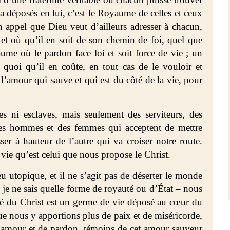
u a déposés en lui, c’est le Royaume de celles et ceux
n appel que Dieu veut d’ailleurs adresser à chacun,
e et où qu’il en soit de son chemin de foi, quel que
aume où le pardon face loi et soit force de vie ; un
quoi qu’il en coûte, en tout cas de le vouloir et
’amour qui sauve et qui est du côté de la vie, pour
s ni esclaves, mais seulement des serviteurs, des
 des hommes et des femmes qui acceptent de mettre
ser à hauteur de l’autre qui va croiser notre route.
vie qu’est celui que nous propose le Christ.
eu utopique, et il ne s’agit pas de déserter le monde
u je ne sais quelle forme de royauté ou d’État – nous
té du Christ est un germe de vie déposé au cœur du
que nous y apportions plus de paix et de miséricorde,
mour et de pardon, témoins de cet amour sauveur