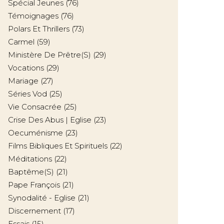
Spécial Jeunes
(76)
Témoignages
(76)
Polars Et Thrillers
(73)
Carmel
(59)
Ministère De Prêtre(s)
(29)
Vocations
(29)
Mariage
(27)
Séries Vod
(25)
Vie Consacrée
(25)
Crise Des Abus | Eglise
(23)
Oecuménisme
(23)
Films Bibliques Et Spirituels
(22)
Méditations
(22)
Baptême(s)
(21)
Pape François
(21)
Synodalité - Eglise
(21)
Discernement
(17)
Essais
(15)