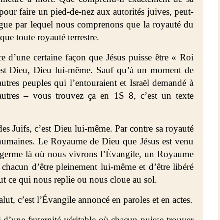
 pour faire un pied-de-nez aux autorités juives, peut-
logue par lequel nous comprenons que la royauté du
que toute royauté terrestre.
nce d’une certaine façon que Jésus puisse être « Roi
 c’est Dieu, Dieu lui-même. Sauf qu’à un moment de
autres peuples qui l’entouraient et Israël demandé à
tres – vous trouvez ça en 1S 8, c’est un texte
 des Juifs, c’est Dieu lui-même. Par contre sa royauté
 humaines. Le Royaume de Dieu que Jésus est venu
 germe là où nous vivrons l’Évangile, un Royaume
 chacun d’être pleinement lui-même et d’être libéré
t ce qui nous replie ou nous cloue au sol.
lut, c’est l’Évangile annoncé en paroles et en actes.
i d’une fraternité véritable où chacun puisse trouver