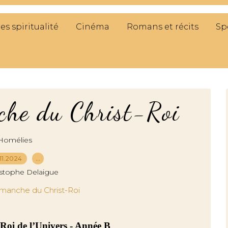
res spiritualité
Cinéma
Romans et récits
Sp
che du Christ-Roi
Homélies
11.2024
…
istophe Delaigue
Roi de l’Univers - Année B