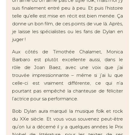
on aime ou on aime pas ce style folk, mais moi j’y
suis finalement entré peu à peu. Et puis l’histoire
telle qu’elle est mise en récit est bien menée. Ça
donne un bon film, de ces points de vue là. Après,
je laisse les spécialistes ou les fans de Dylan en
juger !
Aux côtés de Timothée Chalamet, Monica
Barbaro est plutôt excellente aussi, dans le
rôle de Joan Baez, avec une voix que j’ai
trouvée impressionnante – même si j’ai lu que
celle-ci est vraiment différente, ce qui n’a
pourtant pas empêché la chanteuse de féliciter
l’actrice pour sa performance.
Bob Dylan aura marqué la musique folk et rock
du XXe siècle. Et vous vous souvenez peut-être
qu’on lui a décerné il y a quelques années le Prix
Nobel de littérature, pour les textes de ses