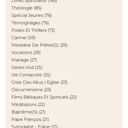
Livres Spiritualité
(165)
Théologie
(85)
Spécial Jeunes
(76)
Témoignages
(76)
Polars Et Thrillers
(73)
Carmel
(59)
Ministère De Prêtre(s)
(29)
Vocations
(29)
Mariage
(27)
Séries Vod
(25)
Vie Consacrée
(25)
Crise Des Abus | Eglise
(23)
Oecuménisme
(23)
Films Bibliques Et Spirituels
(22)
Méditations
(22)
Baptême(s)
(21)
Pape François
(21)
Synodalité - Eglise
(21)