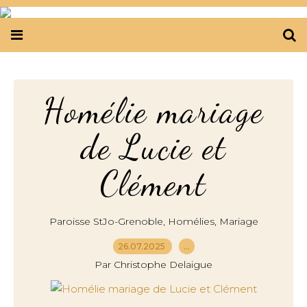
Homélie mariage
de Lucie et
Clément
,
,
Paroisse StJo-Grenoble
Homélies
Mariage
26.07.2025
…
Par Christophe Delaigue