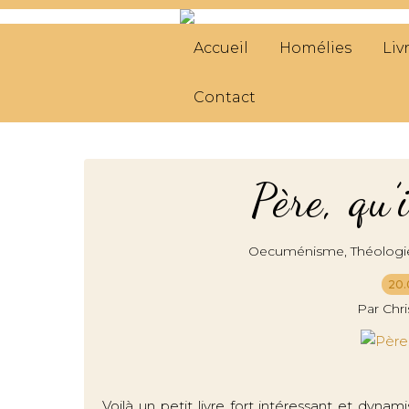
Accueil
Homélies
Liv
Contact
Père, qu’
,
Oecuménisme
Théologi
20.
Par Chr
Voilà un petit livre fort intéressant et dynam