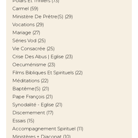
Polars Et Thrillers
(73)
Carmel
(59)
Ministère De Prêtre(s)
(29)
Vocations
(29)
Mariage
(27)
Séries Vod
(25)
Vie Consacrée
(25)
Crise Des Abus | Eglise
(23)
Oecuménisme
(23)
Films Bibliques Et Spirituels
(22)
Méditations
(22)
Baptême(s)
(21)
Pape François
(21)
Synodalité - Eglise
(21)
Discernement
(17)
Essais
(15)
Accompagnement Spirituel
(11)
Ministères + Diaconat
(10)