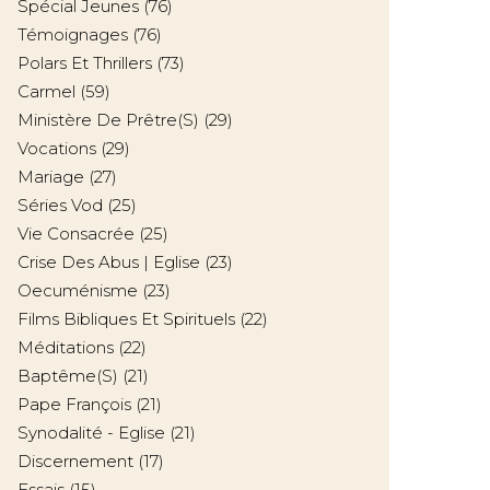
Spécial Jeunes
(76)
Témoignages
(76)
Polars Et Thrillers
(73)
Carmel
(59)
Ministère De Prêtre(s)
(29)
Vocations
(29)
Mariage
(27)
Séries Vod
(25)
Vie Consacrée
(25)
Crise Des Abus | Eglise
(23)
Oecuménisme
(23)
Films Bibliques Et Spirituels
(22)
Méditations
(22)
Baptême(s)
(21)
Pape François
(21)
Synodalité - Eglise
(21)
Discernement
(17)
Essais
(15)