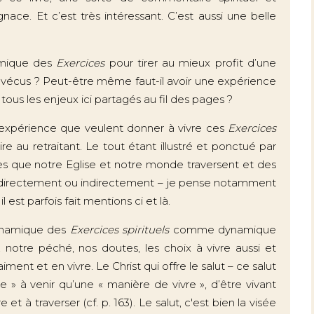
nace. Et c’est très intéressant. C’est aussi une belle
namique des
Exercices
pour tirer au mieux profit d’une
voir vécus ? Peut-être même faut-il avoir une expérience
ous les enjeux ici partagés au fil des pages ?
’expérience que veulent donner à vivre ces
Exercices
re au retraitant. Le tout étant illustré et ponctué par
tes que notre Eglise et notre monde traversent et des
 directement ou indirectement – je pense notamment
l est parfois fait mentions ci et là.
dynamique des
Exercices spirituels
comme dynamique
notre péché, nos doutes, les choix à vivre aussi et
aiment et en vivre. Le Christ qui offre le salut – ce salut
e » à venir qu’une « manière de vivre », d’être vivant
et à traverser (cf. p. 163). Le salut, c'est bien la visée