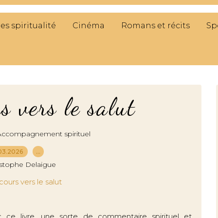
res spiritualité
Cinéma
Romans et récits
Sp
 vers le salut
Accompagnement spirituel
03.2026
…
istophe Delaigue
 ce livre, une sorte de commentaire spirituel et