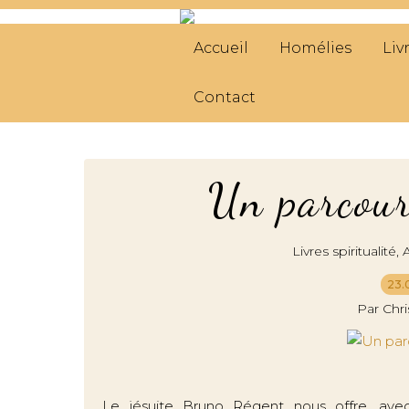
Accueil
Homélies
Liv
Contact
Un parcours
,
Livres spiritualité
23.
Par Chr
Le jésuite Bruno Régent nous offre, avec