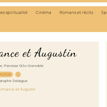
res spiritualité
Cinéma
Romans et récits
Sp
nce et Augustin
,
ge
Paroisse StJo-Grenoble
06.2026
…
istophe Delaigue