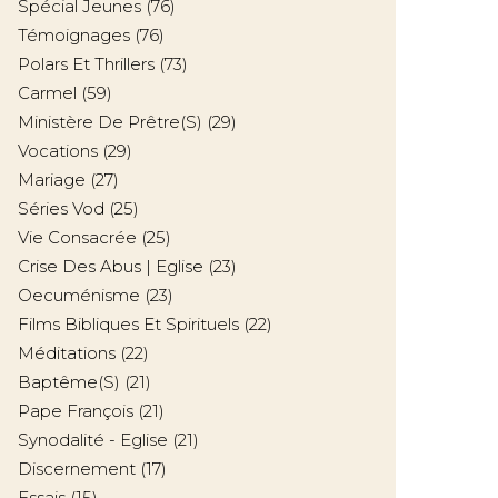
Spécial Jeunes
(76)
Témoignages
(76)
Polars Et Thrillers
(73)
Carmel
(59)
Ministère De Prêtre(s)
(29)
Vocations
(29)
Mariage
(27)
Séries Vod
(25)
Vie Consacrée
(25)
Crise Des Abus | Eglise
(23)
Oecuménisme
(23)
Films Bibliques Et Spirituels
(22)
Méditations
(22)
Baptême(s)
(21)
Pape François
(21)
Synodalité - Eglise
(21)
Discernement
(17)
Essais
(15)