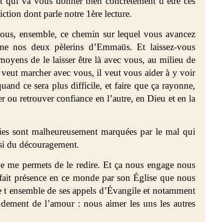
 Et qui va vous donner bien concrètement d’être ces
ction dont parle notre 1ère lecture.
vous, ensemble, ce chemin sur lequel vous avancez
omme nos deux pèlerins d’Emmaüs. Et laissez-vous
moyens de le laisser être là avec vous, au milieu de
veut marcher avec vous, il veut vous aider à y voir
uand ce sera plus difficile, et faire que ça rayonne,
r ou retrouver confiance en l’autre, en Dieu et en la
 vies sont malheureusement marquées par le mal qui
ssi du découragement.
je me permets de le redire. Et ça nous engage nous
e fait présence en ce monde par son Église que nous
 t ensemble de ses appels d’Évangile et notamment
dement de l’amour : nous aimer les uns les autres