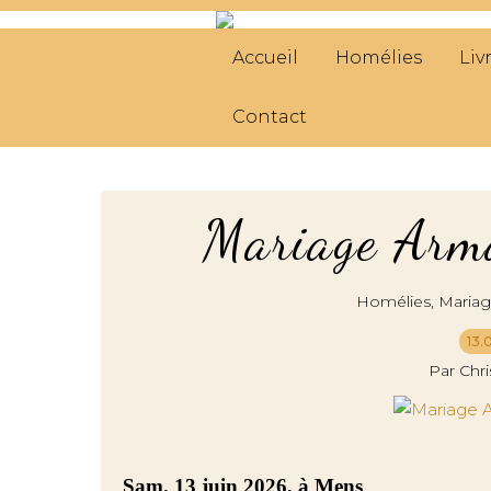
Accueil
Homélies
Liv
Contact
Mariage Arma
,
Homélies
Maria
13.
Par Chr
Sam. 13 juin 2026, à Mens