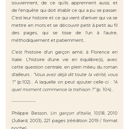
souviennent, de ce qu'ils apprennent aussi, et
de l'enquête qui doit établir ce qui a pu se passer.
C'est leur histoire et ce qui vient d'arriver qui va se
mettre en mots et se découvrir petit à petit au fil
des pages, qui se tisse de l'un à l'autre,
méthodiquement et patiemment...
C'est l'histoire d'un garçon aimé, à Florence en
Italie. L'histoire d'une vie en équilibre(s), avec
cette question centrale, en plein milieu du roman
d'ailleurs :
“Vous avez déjà dit
toute
la vérité, vous
?”
(p.102)... A laquelle on peut ajouter celle-ci :
“A
quel moment commence la trahison ?”
(p. 104)...
--------------
Philippe Besson,
Un garçon d'Italie
, 10|18, 2010
(Julliard, 2003), 221 pages (réédition 2019 / format
poche).