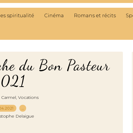
res spiritualité
Cinéma
Romans et récits
Sp
he du Bon Pasteur
2021
,
,
Carmel
Vocations
04.2021
…
istophe Delaigue