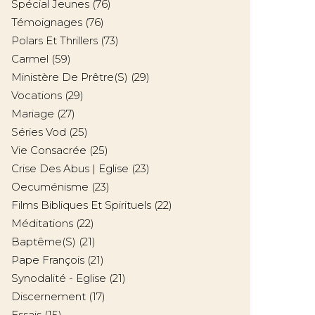
Spécial Jeunes
(76)
Témoignages
(76)
Polars Et Thrillers
(73)
Carmel
(59)
Ministère De Prêtre(s)
(29)
Vocations
(29)
Mariage
(27)
Séries Vod
(25)
Vie Consacrée
(25)
Crise Des Abus | Eglise
(23)
Oecuménisme
(23)
Films Bibliques Et Spirituels
(22)
Méditations
(22)
Baptême(s)
(21)
Pape François
(21)
Synodalité - Eglise
(21)
Discernement
(17)
Essais
(15)