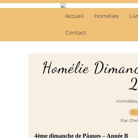
Accueil
Homélies
Liv
Contact
Homélie Dimanc
Homélies
25.
Par Chr
4ème dimanche de Pâques – Année B