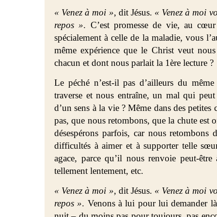
« Venez à moi »
, dit Jésus.
« Venez à moi vou
repos »
. C’est promesse de vie, au cœur
spécialement à celle de la maladie, vous l’
même expérience que le Christ veut nous 
chacun et dont nous parlait la 1ère lecture ?
Le péché n’est-il pas d’ailleurs du même
traverse et nous entraîne, un mal qui pe
d’un sens à la vie ? Même dans des petites
pas, que nous retombons, que la chute est ori
désespérons parfois, car nous retombons 
difficultés à aimer et à supporter telle sœur
agace, parce qu’il nous renvoie peut-être 
tellement lentement, etc.
« Venez à moi »
, dit Jésus.
« Venez à moi vou
repos »
. Venons à lui pour lui demander là a
nuit – du moins pas pour toujours, pas en