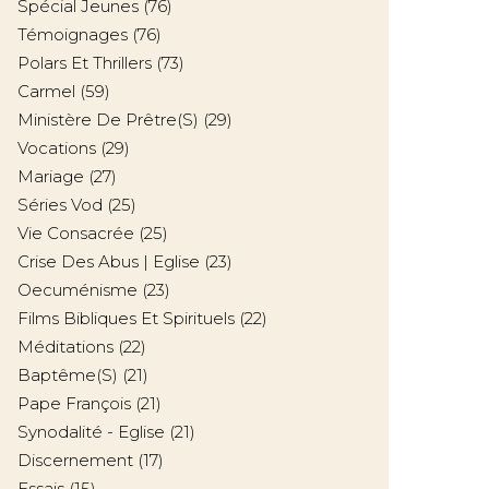
Spécial Jeunes
(76)
Témoignages
(76)
Polars Et Thrillers
(73)
Carmel
(59)
Ministère De Prêtre(s)
(29)
Vocations
(29)
Mariage
(27)
Séries Vod
(25)
Vie Consacrée
(25)
Crise Des Abus | Eglise
(23)
Oecuménisme
(23)
Films Bibliques Et Spirituels
(22)
Méditations
(22)
Baptême(s)
(21)
Pape François
(21)
Synodalité - Eglise
(21)
Discernement
(17)
Essais
(15)