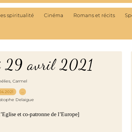
res spiritualité
Cinéma
Romans et récits
Sp
i 29 avril 2021
,
élies
Carmel
04.2021
…
istophe Delaigue
l’Eglise et co-patronne de l’Europe]